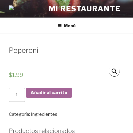
Saltar
MI RESTAURANTE
al
contenido
Menú
Peperoni
$
1.99
Peperoni
Añadir al carrito
cantidad
Categoría:
Ingredientes
Productos relacionados