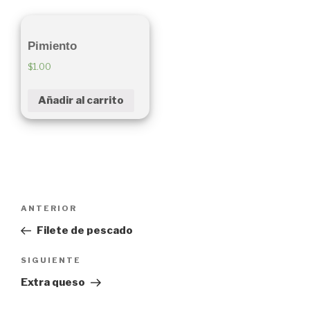
Pimiento
$
1.00
Añadir al carrito
Navegación
ANTERIOR
Entrada
de
anterior:
Filete de pescado
entradas
SIGUIENTE
Siguiente
entrada
Extra queso